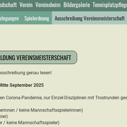
edschaft
Verein
Vereinsheim
Bildergalerie
Tennisplatzpfleg
elegungen
Spielordnung
Ausschreibung Vereinsmeisterschaft
LDUNG VEREINSMEISTERSCHAFT
usschreibung genau lesen!
Mitte September 2025
en Corona-Pandemie, nur Einzel-Disziplinen mit Trostrunden ges
nen / keine Mannschaftsspielerinnen)
ier)
/ keine Mannschaftsspieler)