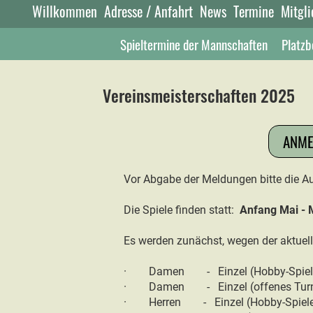
Willkommen
Adresse / Anfahrt
News
Termine
Mitgli
Spieltermine der Mannschaften
Platzb
Vereinsmeisterschaften 2025
ANME
Vor Abgabe der Meldungen bitte die A
Die Spiele finden statt:
Anfang Mai - 
Es werden zunächst, wegen der aktuell
· Damen - Einzel (Hobby-Spielerin
· Damen - Einzel (offenes Turn
· Herren - Einzel (Hobby-Spieler 