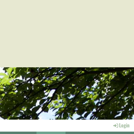
Login