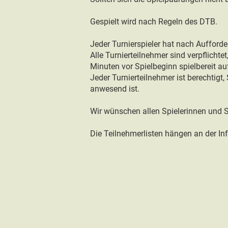
Gespielt wird nach Regeln des DTB.
Jeder Turnierspieler hat nach Auffor
Alle Turnierteilnehmer sind verpflich
Minuten vor Spielbeginn spielbereit au
Jeder Turnierteilnehmer ist berechtigt,
anwesend ist.
Wir wünschen allen Spielerinnen und S
Die Teilnehmerlisten hängen an der Inf