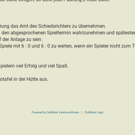
derung das Amt des Schiedsrichters zu übernehmen.
tet, den abgesprochenen Spieltermin wahrzunehmen und späteste
f der Anlage zu sein.
 Spiele mit 6 : 0 und 6 : 0 zu werten, wenn ein Spieler nicht zum 
pielern viel Erfolg und viel Spaß.
otafel in der Hütte aus.
Powered by ClubDesk Vereinssoftware
|
ClubDesk Login